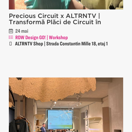
Precious Circuit x ALTRNTV |
Transformă Plăci de Circuit în
Bijuterii Statement
24 mai
RDW Design GO! | Workshop
ALTRNTV Shop | Strada Constantin Mille 18, etaj 1