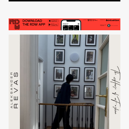
RDW & The City
RDW Architecture`s Night In
RDW Design GO! | Exhibition
RDW Design GO! | Live Act
RDW Design GO! | Fair
RDW Design GO! | Party
RDW Design GO! | Product Launch
RDW Design GO! | Talk
RDW Design GO! | Workshop
RDW Design GO! | Guided Tour & Open Doors