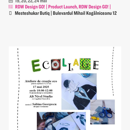
19, 20, 22, 24 mai
RDW Design GO! | Product Launch, RDW Design GO! |
Workshop
Mesteshukar Butiq | Bulevardul Mihail Kogălniceanu 12