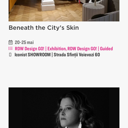
Beneath the City’s Skin
20-25 mai
RDW Design GO! | Exhibition, RDW Design GO! | Guided
Tour & Open Doors
Iconist SHOWROOM | Strada Sfinții Voievozi 60