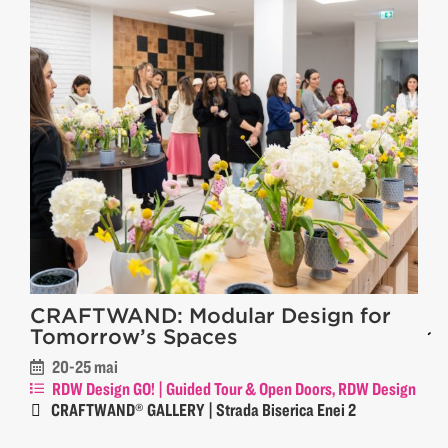
CRAFTWAND: Modular Design for
Tomorrow’s Spaces
20-25 mai
RDW Design GO! | Guided Tour & Open Doors, RDW Design
GO! | Exhibition
CRAFTWAND® GALLERY | Strada Biserica Enei 2