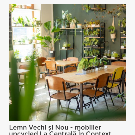
Lemn Vechi și Nou - mobilier
upcycled La Centrală În Context