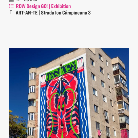
RDW Design GO! | Exhibition
ART-AN-TE | Strada Ion Câmpineanu 3