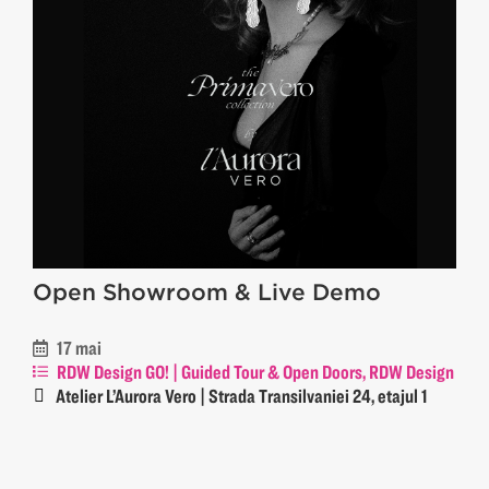
Open Showroom & Live Demo
17 mai
RDW Design GO! | Guided Tour & Open Doors, RDW Design
GO! | Live Act
Atelier L’Aurora Vero | Strada Transilvaniei 24, etajul 1