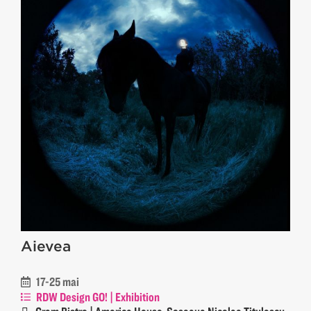
Aievea
17-25 mai
RDW Design GO! | Exhibition